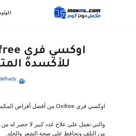
الرئي
تخطى
إلى
المحتوى
للأكسدة المت
delhady
اوكسي فري Oxifree من أفضل أقراص المكملات الغذائية والتي تصنف من الأدوية المضادة للأكسدة.
والتي تعمل على علاج عدد كبير لا حصر له م
من التلف وتحافظ على صحة الشعر والجلد.