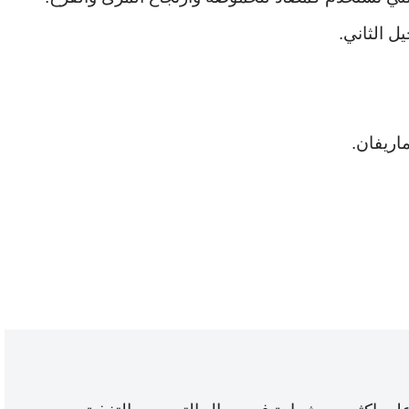
ل الثاني.
اريفان.