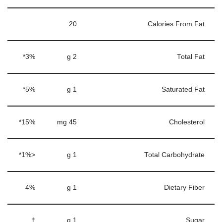
20
Calories From Fat
3%*
2 g
Total Fat
5%*
1 g
Saturated Fat
15%*
45 mg
Cholesterol
<1%*
1 g
Total Carbohydrate
4%
1 g
Dietary Fiber
†
1 g
Sugar