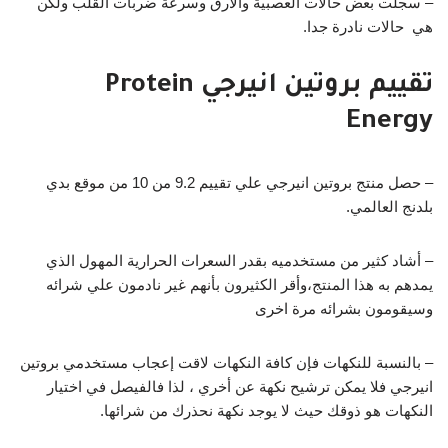
– سجلت بعض حالات العصبية والأرق وسرعة ضربات القلب ولكن
هي حالات نادرة جدا.
تقييم بروتين انيرجي Protein
Energy
– حصل منتج بروتين انيرجي علي تقييم 9.2 من 10 من موقع بدي
بلدنج العالمي.
– أشاد كثير من مستخدميه بقدر السعرات الحرارية المهول الذي
يمدهم به هذا المنتج،وأقر الكثيرون بأنهم غير نادمون علي شرائه
وسيقومون بشرائه مرة اخرى
– بالنسبة للنكهات فإن كافة النكهات لاقت إعجاب مستخدمي بروتين
انيرجي فلا يمكن ترشيح نكهة عن أخري ، لذا فالفيصل في اختيار
النكهات هو ذوقك حيث لا يوجد نكهة نحذرك من شرائها.