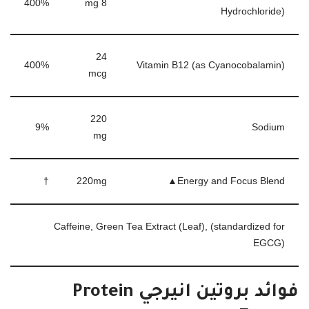
400%
8 mg
Hydrochloride)
24
400%
Vitamin B12 (as Cyanocobalamin)
mcg
220
9%
Sodium
mg
†
220
mg
Energy and Focus Blend▲
Caffeine, Green Tea Extract (Leaf), (standardized for
EGCG)
فوائد بروتين انيرجي Protein