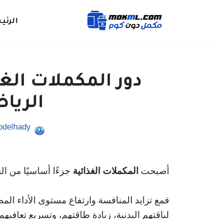
الرئي
تخطى
إلى
المحتوى
دور المكملات الغ
الريا
bdelhady
أصبحت
المكملات الغذائية
جزءًا أساسيًا من ال
فمع تزايد المنافسة وارتفاع مستوى الأداء الم
لياقتهم البدنية، زيادة طاقتهم، وتسريع تعافيهم