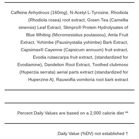
Caffeine Anhydrous (160mg), N-Acetyl L-Tyrosine, Rhodiola
(Rhodiola rosea) root extract, Green Tea (Camellia
sinensis) Leaf Extract, Slimpro® Protein Hydrolysates of
Blue Whiting (Micromesistius poutassou), Amla Fruit
Extract, Yohimbe (Pausinystalia yohimbe) Bark Extract,
Capsimax® Cayenne (Capsicum annuum) fruit extract,
Evodia rutaecarpa fruit extract, (standardized for
Evodiamine), Dandelion Root Extract, Toothed clubmoss
(Huperzia serrata) aerial parts extract (standardized for
Huperzine A), Rauwolfia vomitoria root bark extract
** Percent Daily Values are based on a 2,000 calorie diet.
† Daily Value (%DV) not established.