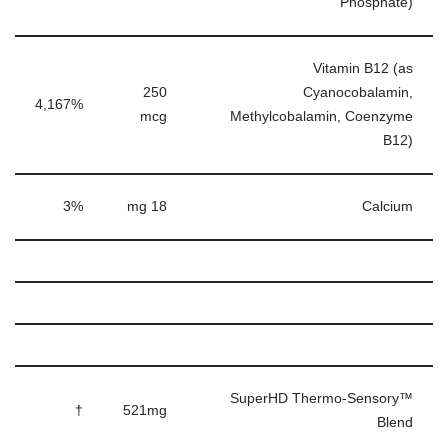
Phosphate)
Vitamin B12 (as
250
Cyanocobalamin,
4,167%
mcg
Methylcobalamin, Coenzyme
B12)
3%
18 mg
Calcium
SuperHD Thermo-Sensory™
†
521
mg
Blend