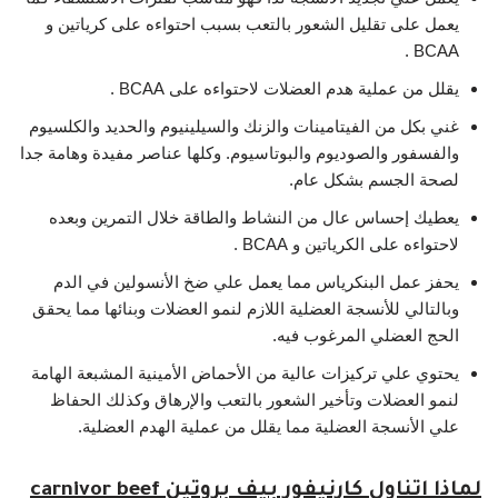
يعمل على تقليل الشعور بالتعب بسبب احتواءه على كرياتين و
BCAA .
يقلل من عملية هدم العضلات لاحتواءه على BCAA .
غني بكل من الفيتامينات والزنك والسيلينيوم والحديد والكلسيوم
والفسفور والصوديوم والبوتاسيوم. وكلها عناصر مفيدة وهامة جدا
لصحة الجسم بشكل عام.
يعطيك إحساس عال من النشاط والطاقة خلال التمرين وبعده
لاحتواءه على الكرياتين و BCAA .
يحفز عمل البنكرياس مما يعمل علي ضخ الأنسولين في الدم
وبالتالي للأنسجة العضلية اللازم لنمو العضلات وبنائها مما يحقق
الحج العضلي المرغوب فيه.
يحتوي علي تركيزات عالية من الأحماض الأمينية المشبعة الهامة
لنمو العضلات وتأخير الشعور بالتعب والإرهاق وكذلك الحفاظ
علي الأنسجة العضلية مما يقلل من عملية الهدم العضلية.
لماذا اتناول كارنيفور بيف بروتين carnivor beef