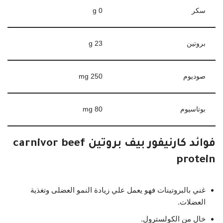
سكر
0 g
بروتين
23 g
صوديوم
250 mg
بوتاسيوم
80 mg
فوائد كارنيفور بيف بروتين carnivor beef
protein
غني بالبروتينات فهو يعمل علي زيادة النمو العضلى وتغذية
العضلات.
خال من الكولسترول.