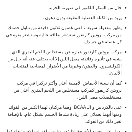
خال من السكر اللكتوز في صورته الحرة.
يزيد من الكتله العضلية النظيفة بدون دهون .
يظهر مفعوله سريعا ، ففي غضون ثلاثون دقيقة من تناول حصتك
من مركب بروتين كارنفور ستشعر بطاقة عاليه وستشعر بقوة في
كل عضلة في جسدك.
مركب بروتين كارنفور عبارة عن مستخلص اللحم البقري الذي
يشبه في تأثيره وفائدته مصل اللبن إلا أنه يختلف عنه أنه خال من
الكوليتسرول والدهون وغيرها من الأضرار المصاحبة لمنتجات
الألبان.
كما أن نسبة الأحماض الأمينية أعلي وأكثر تركيزا في مركب
برويتن كارنفور كمركب مستخلص من اللحم البقري أعلي من
مستخلصلات مصل اللبن.
غني بالكرياتين و الـ BCAA وهما مركبان لهما الكثير من الفوائد
ومنها أنهما يعملان علي زيادة نشاط الجسم بشكل عام، بالإضافة
لغير ذلك من الفوائد.
يعمل علي تجديد الأنسجة لذا فهو مناسب لفترات الاستشفاء كما