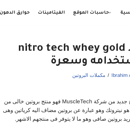
سية
حاسبات الموقع
الفيتامينات
حوارق الدهون
نيتروتك واى جولد nitro tech whey gold
ستخدامه وسعرة
Ibrahim
مكملات البروتين
نيتروتك واى جولد nitro tech whey gold منتج جديد من شركة MuscleTech فهو منتج بروتين خالى من
 هو نيتروتك وهو عبارة عن بروتين مضاف اليه كرياتين وهى
بروتين صافى وهو ما لا يتوفر فى منتجهم الاشهر.