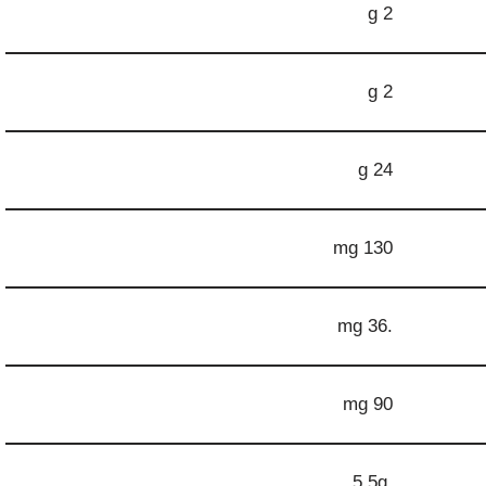
2 g
2 g
24 g
130 mg
.36 mg
90 mg
5.5g