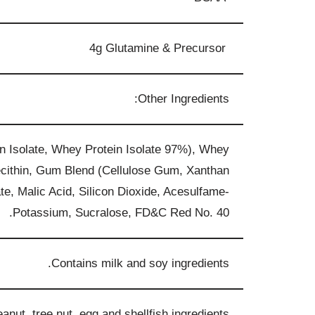
4g Glutamine & Precursor
Other Ingredients:
n Isolate
, Whey Protein Isolate 97%)
, Whey
cithin
, Gum Blend (Cellulose Gum
, Xanthan
te
, Malic Acid
, Silicon Dioxide
, Acesulfame-
Potassium
, Sucralose
, FD&C Red No. 40.
Contains milk and soy ingredients.
nut, tree nut, egg and shellfish ingredients.