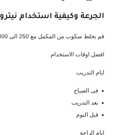
الجرعة وكيفية استخدام نيتروتك واى جولد ld
قم بخلط سكوب من المكمل مع 250 الى 300 مللى من الماء او الحليب خالى الدسم
افضل اوقات الاستخدام
ايام التدريب
فى الصباح
بعد التدريب
قبل النوم
ايام الراحة