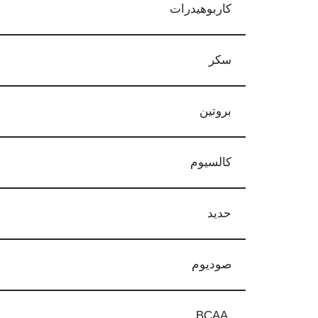
كاربوهيدرات
سكر
بروتين
كالسيوم
حديد
صوديوم
BCAA