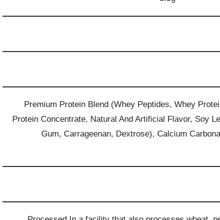
Premium Protein Blend (Whey Peptides
, Whey Protei
Protein Concentrate
, Natural And Artificial Flavor
, Soy Le
Gum
, Carrageenan
, Dextrose)
, Calcium Carbona
Processed In a facility that also processes wheat, pea