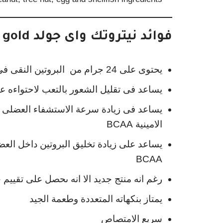
فوائد نيتروتك واى جولد nitro tech whey gold
يحتوى على 24 جرام من البروتين النقى فى الجرعة الواحدة .
يساعد فى تقليل الشعور بالتعب لاحتواءه على ا
يساعد فى زيادة سرعة الاستشفاء العضلى لا
الامينية BCAA
يساعد على زيادة تخليق البروتين داخل العض
BCAA
رغم انه منتج جديد الا انه ىحصل على تقييم
يمتاز بنكهاته المتعددة وطعمة الجيد
سريع الامتصاص