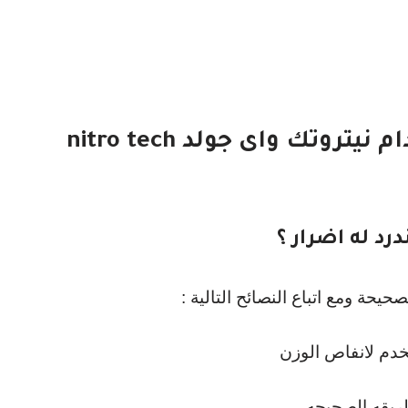
نصائح وتحذيرات عندد استخدام نيتروتك واى جولد nitro tech
رد له اضرار ؟
يحة ومع اتباع النصائح التالية :
خدم لانفاص الوزن
طريقه الصحيحه