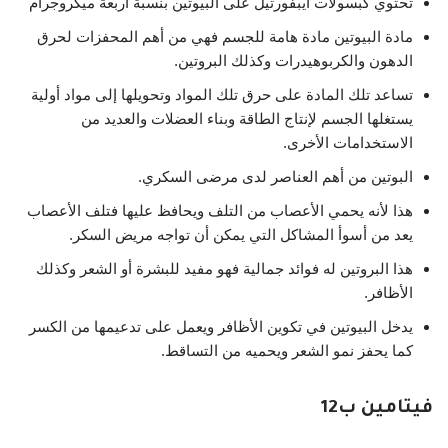
تحتوي كبسولات ايبفورتيل على البيوتين بنسبة أربعة ميكروجرام
مادة البيوتين مادة هامة للجسم فهي من أهم المحفزات لحرق
الدهون والكربوهيدرات وكذلك البروتين.
تساعد تلك المادة على حرق تلك المواد وتحويلها إلى مواد أولية
يستغلها الجسم لإنتاج الطاقة وبناء العضلات والعديد من
الاستخدامات الأخرى.
البوتين من أهم العناصر لدى مرضى السكري.
هذا لأنه يحمي الأعصاب من التلف ويحافظ عليها فتلف الأعصاب
يعد من أسوأ المشاكل التي يمكن أن تواجه مريض السكر.
هذا البروتين له فوائد جمالية فهو مفيد للبشرة أو الشعر وكذلك
الأظافر.
يدخل البيوتين في تكوين الأظافر ويعمل على تدعيمها من الكسر
كما يحفز نمو الشعر ويحميه من التساقط.
فيتامين ب12